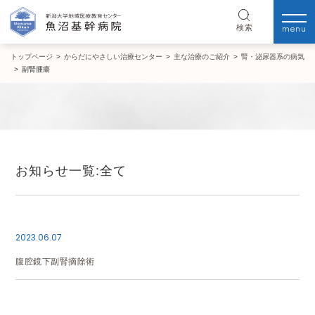
menu
検索
トップページ
>
からだにやさしい治療センター
>
主な治療のご紹介
>
腎・泌尿器系の病気
>
副腎腫瘍
お知らせ一覧:全て
2023.06.07
腹腔鏡下副腎摘除術