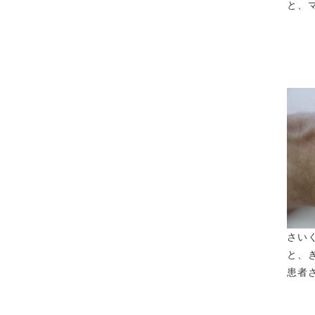
と、
さい
と、
患者