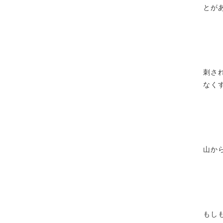
とが
刺さ
なく
山か
もし