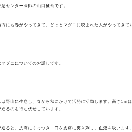
救急センター医師の山口征吾です。
地方にも春がやってきて、どっとマダニに咬まれた人がやってきて
はマダニについてのお話しです。
ニは野山に生息し、春から秋にかけて活発に活動します。高さ1ｍ
が通るのを待ち伏せしています。
が通ると、皮膚にくっつき、口を皮膚に突き刺し、血液を吸います