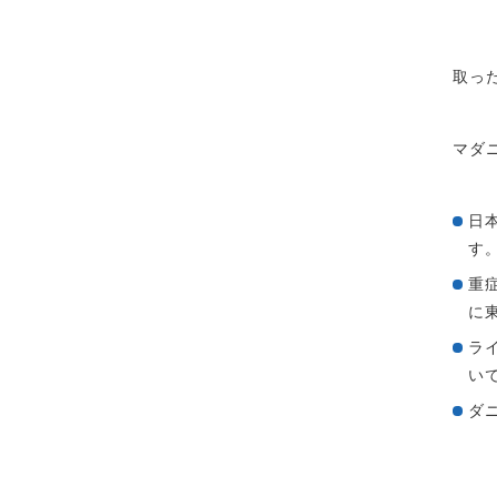
取っ
マダ
日
す
重
に
ラ
い
ダ