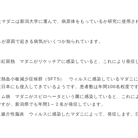
たマダニは新潟大学に運んで、病原体をもっているか研究に使用さ
ニが原因で起きる病気がいくつか知られています。
本紅斑熱 マダニがリケッチアに感染していると、これにより発症し
。
症熱血小板減少症候群（SFTS） ウィルスに感染しているマダニ
東日本にも侵入してきているようです。患者数は年間100名程度で
イム病 マダニがスピロヘータという菌に感染していると、これに
ですが、新潟県でも年間1～２名が発症しています。
ニ媒介性脳炎 ウィルスに感染したマダニによって、発症します。