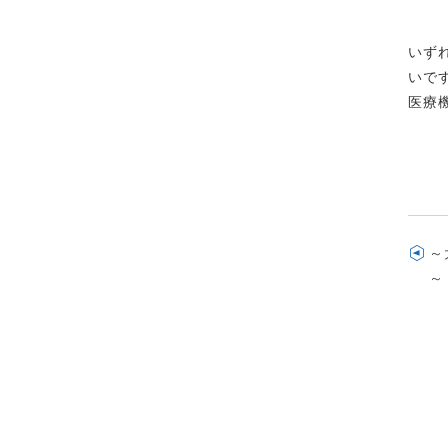
いず
いで
医療
～
～