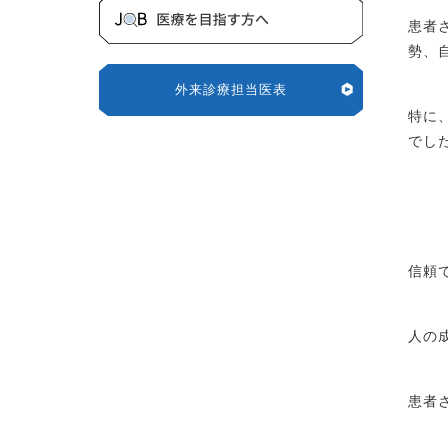
患者
勢、
外来診療担当医表
特に
でし
信頼
人の
患者