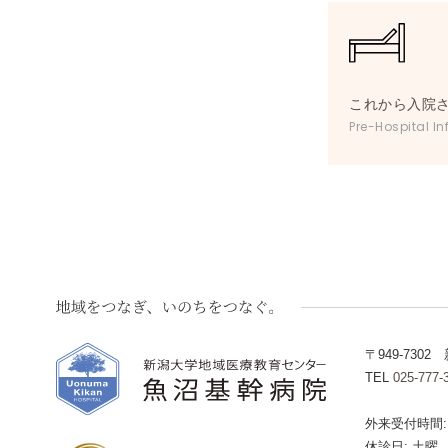
これから入院
Pre-Hospital In
〒949-730
TEL
025-777
外来受付時間:
休診日:
土曜、