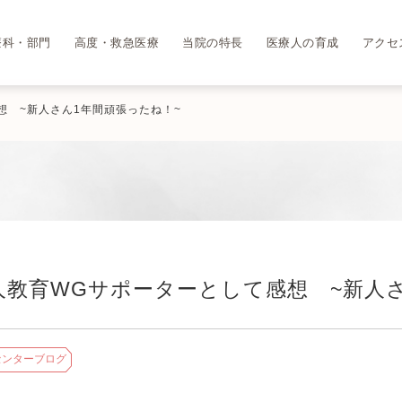
療科・部門
高度・救急医療
当院の特長
医療人の育成
アクセ
想 ~新人さん1年間頑張ったね！~
人教育WGサポーターとして感想 ~新人さ
センターブログ