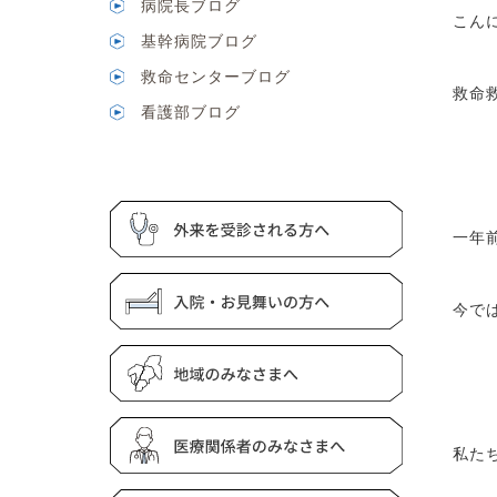
病院長ブログ
こん
基幹病院ブログ
救命センターブログ
救命
看護部ブログ
一年
今で
私た