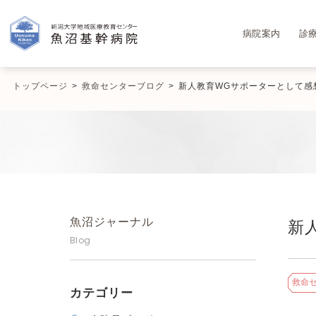
病院案内
診
トップページ
>
救命センターブログ
>
新人教育WGサポーターとして感
魚沼ジャーナル
新
Blog
救命
カテゴリー