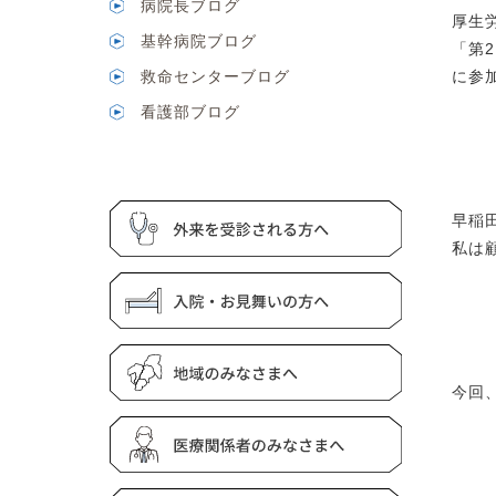
病院長ブログ
厚生
基幹病院ブログ
「第2
救命センターブログ
に参
看護部ブログ
早稲
私は
今回