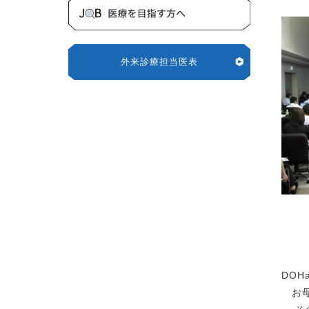
外来診療担当医表
DOHa
お母