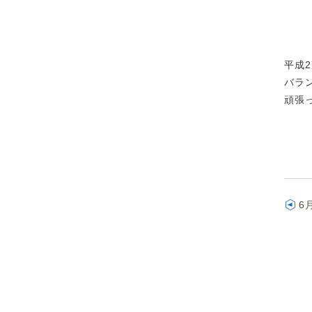
平成
バラ
頑張
6