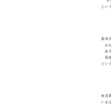
その
とい
新潟
おな
ある
高血
とい
魚沼
いま