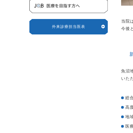
当院
外来診療担当医表
今後
魚沼
いた
総
高
地
医