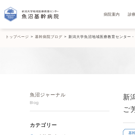
病院案内
診
トップページ
>
基幹病院ブログ
>
新潟大学魚沼地域医療教育センター・
魚沼ジャーナル
新
Blog
ご
カテゴリー
基