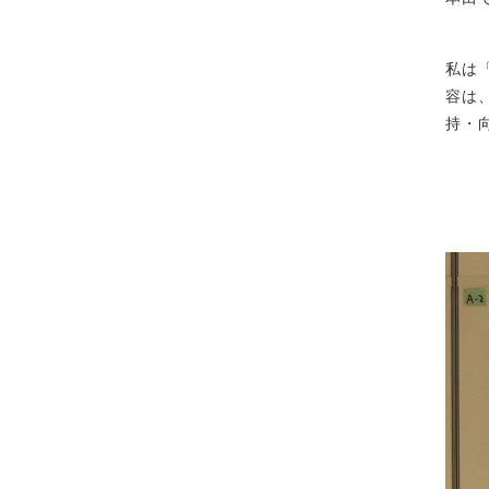
私は
容は
持・