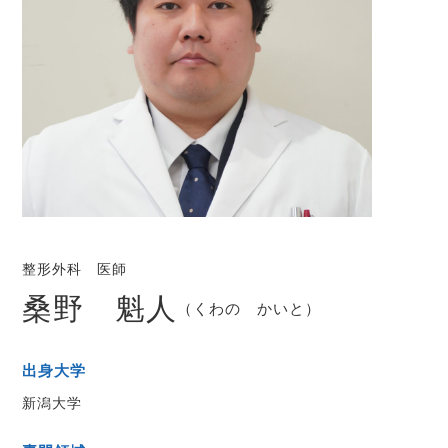
整形外科 医師
桑野 魁人
（くわの かいと）
出身大学
新潟大学