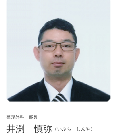
整形外科 部長
井渕 慎弥
（いぶち しんや）