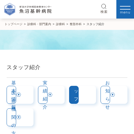
menu
検索
トップページ
>
診療科・部門案内
>
診療科
>
整形外科
>
スタッフ紹介
スタッフ紹介
ス
基
実
タ
お
本
績
ッ
知
医
情
紹
フ
ら
療
報
介
紹
せ
機
介
関
の
方